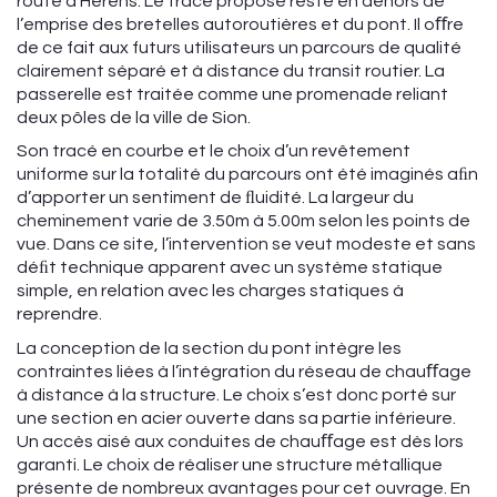
route d’Hérens. Le tracé proposé reste en dehors de
l’emprise des bretelles autoroutières et du pont. Il oﬀre
de ce fait aux futurs utilisateurs un parcours de qualité
clairement séparé et à distance du transit routier. La
passerelle est traitée comme une promenade reliant
deux pôles de la ville de Sion.
Son tracé en courbe et le choix d’un revêtement
uniforme sur la totalité du parcours ont été imaginés aﬁn
d’apporter un sentiment de ﬂuidité. La largeur du
cheminement varie de 3.50m à 5.00m selon les points de
vue. Dans ce site, l’intervention se veut modeste et sans
déﬁt technique apparent avec un système statique
simple, en relation avec les charges statiques à
reprendre.
La conception de la section du pont intègre les
contraintes liées à l’intégration du réseau de chauﬀage
à distance à la structure. Le choix s’est donc porté sur
une section en acier ouverte dans sa partie inférieure.
Un accès aisé aux conduites de chauﬀage est dès lors
garanti. Le choix de réaliser une structure métallique
présente de nombreux avantages pour cet ouvrage. En